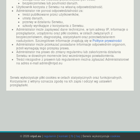
bezpieczeństwa lub poufności danych.
Użytkownik korzysta z Serwisu na własną odpowiedzialność.
Administrator nie ponosi odpowiedzialności za:
treści publikowane przez użytkowników,
utratę danych,
przerwy w działaniu Serwisu,
szkody wynikające z korzystania z Serwisu.
Administrator może zapisywać dane techniczne, w tym adresy IP, informacje o
przeglądarce, urządzeniu oraz pliki cookies, w celach związanych z
bezpieczeństwem, diagnostyką, statystykami oraz przeciwdziałaniem
nadużyciom. Szczegółowe informacje znajdują się w
Polityce prywatności
Administrator może przekazać posiadane informacje odpowiednim organom,
jeżeli wymagają tego przepisy prawa.
Administrator ma prawo do zmiany regulaminu lub zakończenia działania
Serwisu w dowolnym momencie bez wcześniejszego powiadomienia.
Treści niezgodne z prawem lub regulaminem można zgłaszać Administratorowi
na adres e-mail admin@ntpd.eu
Serwis wykorzystuje pliki cookies w celach statystycznych oraz funkcjonalnych.
Korzystanie z witryny oznacza zgodę na ich zapis i odczyt wg ustawień
przeglądarki.
© 2026
ntpd.eu
|
regulamin
|
kontakt
|
fb
|
faq
| Serwis wykorzystuje
cookies