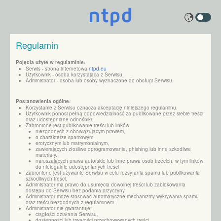
Regulamin
Pojęcia użyte w regulaminie:
Serwis - strona internetowa
ntpd.eu
Użytkownik - osoba korzystająca z Serwisu.
Administrator - osoba lub osoby wyznaczone do obsługi Serwisu.
Postanowienia ogólne:
Korzystanie z Serwisu oznacza akceptację niniejszego regulaminu.
Użytkownik ponosi pełną odpowiedzialność za publikowane przez siebie treści
oraz udostępniane odnośniki.
Zabronione jest publikowanie treści lub linków:
niezgodnych z obowiązującym prawem,
o charakterze spamowym,
erotycznym lub matrymonialnym,
zawierających złośliwe oprogramowanie, phishing lub inne szkodliwe
materiały.
naruszających prawa autorskie lub inne prawa osób trzecich, w tym linków
do nielegalnie udostępnianych treści
Zabronione jest używanie Serwisu w celu rozsyłania spamu lub publikowania
szkodliwych treści.
Administrator ma prawo do usunięcia dowolnej treści lub zablokowania
dostępu do Serwisu bez podania przyczyny.
Administrator może stosować automatyczne mechanizmy wykrywania spamu
oraz treści niezgodnych z regulaminem.
Administrator nie gwarantuje:
ciągłości działania Serwisu,
dostępności lub trwałości przechowywanych treści,